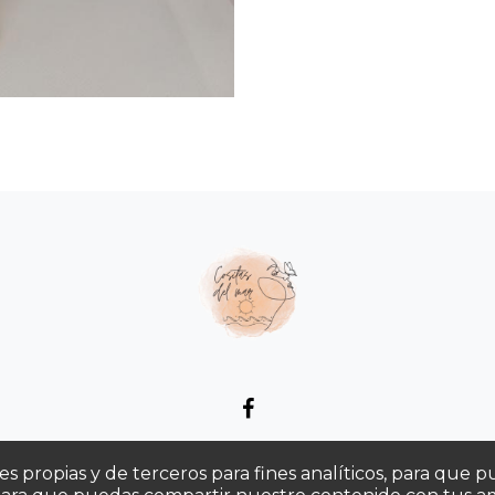
s Generales
Política De Privacidad
Política De Cookies
 propias y de terceros para fines analíticos, para que pue